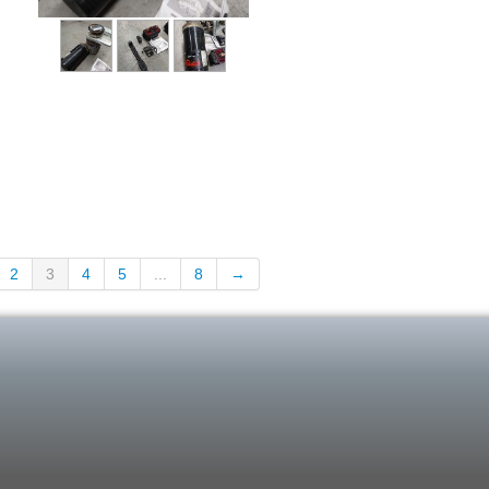
2
3
4
5
...
8
→