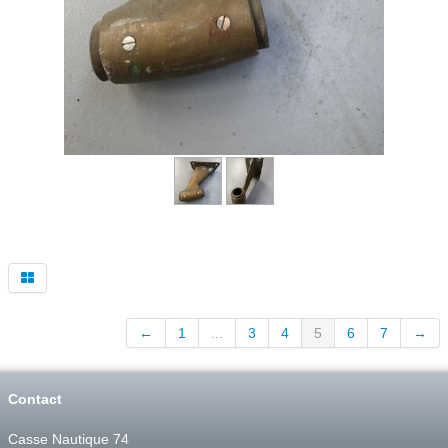
←
1
...
3
4
5
6
7
→
Contact
Casse Nautique 74