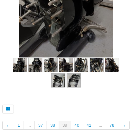
←
1
...
37
38
39
40
41
...
78
→