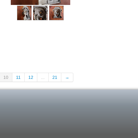
10
11
12
...
21
→