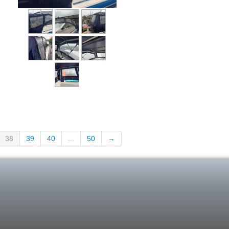
38
39
40
...
50
→